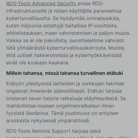
RDS-Tools Advanced Security
antaa RDS-
infrastruktuureille ja niiden käyttäjille parannettua
kyberturvallisuutta. Se hyödyntää ominaisuuksia,
kuten miljoonia estettyjä haitallisia IP-osoitteita,
whitelistauksen, maan vahvistamisen ja paljon muuta.
Vaikka se ei ole pakollista, suosittelemme vahvasti
tätä ylimääräistä kyberturvallisuuskerrosta. Muista,
että uutiset hakkeroinnista ja kyberhyökkäyksistä
eivät ole koskaan kaukana.
Milloin tahansa, missä tahansa turvallinen etätuki
Etätyön yleistyessä laitteiden ja verkkojen tekniset
ongelmat ilmenevät säännöllisesti. Etätuki tarjoaa
loistavan tavan tarjota ratkaisuja etäyhteydestä. Se
mahdollistaa nopean ongelmanratkaisun ilman
fyysistä läsnäoloa. Tämä joustavuus on erityisen
arvokasta nykyisessä ympäristössä.
RDS-Tools Remote Support tarjoaa sekä