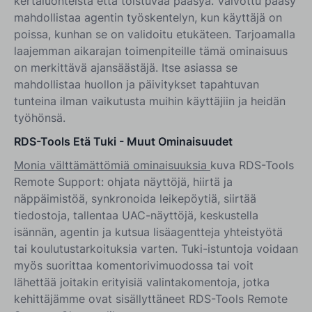
kertaluonteista että toistuvaa pääsyä. Valvottu pääsy
mahdollistaa agentin työskentelyn, kun käyttäjä on
poissa, kunhan se on validoitu etukäteen. Tarjoamalla
laajemman aikarajan toimenpiteille tämä ominaisuus
on merkittävä ajansäästäjä. Itse asiassa se
mahdollistaa huollon ja päivitykset tapahtuvan
tunteina ilman vaikutusta muihin käyttäjiin ja heidän
työhönsä.
RDS-Tools Etä Tuki - Muut Ominaisuudet
Monia välttämättömiä ominaisuuksia
kuva RDS-Tools
Remote Support: ohjata näyttöjä, hiirtä ja
näppäimistöä, synkronoida leikepöytiä, siirtää
tiedostoja, tallentaa UAC-näyttöjä, keskustella
isännän, agentin ja kutsua lisäagentteja yhteistyötä
tai koulutustarkoituksia varten. Tuki-istuntoja voidaan
myös suorittaa komentorivimuodossa tai voit
lähettää joitakin erityisiä valintakomentoja, jotka
kehittäjämme ovat sisällyttäneet RDS-Tools Remote