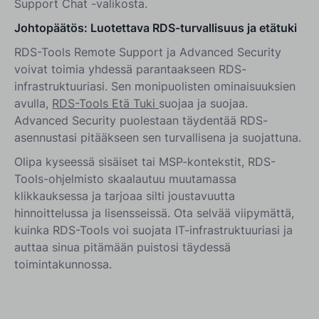
Support Chat -valikosta.
Johtopäätös: Luotettava RDS-turvallisuus ja etätuki
RDS-Tools Remote Support ja Advanced Security
voivat toimia yhdessä parantaakseen RDS-
infrastruktuuriasi. Sen monipuolisten ominaisuuksien
avulla,
RDS-Tools Etä Tuki
suojaa ja suojaa.
Advanced Security puolestaan täydentää RDS-
asennustasi pitääkseen sen turvallisena ja suojattuna.
Olipa kyseessä sisäiset tai MSP-kontekstit, RDS-
Tools-ohjelmisto skaalautuu muutamassa
klikkauksessa ja tarjoaa silti joustavuutta
hinnoittelussa ja lisensseissä. Ota selvää viipymättä,
kuinka RDS-Tools voi suojata IT-infrastruktuuriasi ja
auttaa sinua pitämään puistosi täydessä
toimintakunnossa.