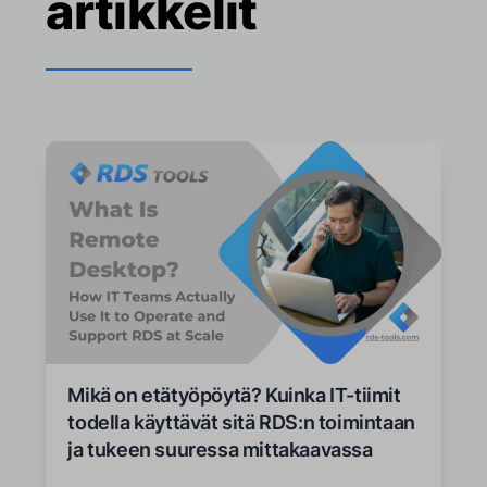
artikkelit
Mikä on etätyöpöytä? Kuinka IT-tiimit
todella käyttävät sitä RDS:n toimintaan
ja tukeen suuressa mittakaavassa