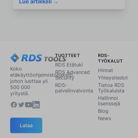
Lue artikkeli →
TUOTTEET
RDS-
TYÖKALUT
RDS Etätuki
Koko
Hinnat
RDS Advanced
etäkäyttöohjelmistopaketti,
Security
Yhteystiedot
johon luottaa yli
RDS-
Tietoa RDS
500 000
palvelinvalvonta
Työkaluista
yritystä.
Hallinnoi
lisenssejä
Blog
News
Lataa