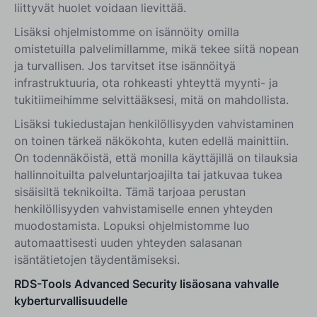
liittyvät huolet voidaan lievittää.
Lisäksi ohjelmistomme on isännöity omilla
omistetuilla palvelimillamme, mikä tekee siitä nopean
ja turvallisen. Jos tarvitset itse isännöityä
infrastruktuuria, ota rohkeasti yhteyttä myynti- ja
tukitiimeihimme selvittääksesi, mitä on mahdollista.
Lisäksi tukiedustajan henkilöllisyyden vahvistaminen
on toinen tärkeä näkökohta, kuten edellä mainittiin.
On todennäköistä, että monilla käyttäjillä on tilauksia
hallinnoituilta palveluntarjoajilta tai jatkuvaa tukea
sisäisiltä teknikoilta. Tämä tarjoaa perustan
henkilöllisyyden vahvistamiselle ennen yhteyden
muodostamista. Lopuksi ohjelmistomme luo
automaattisesti uuden yhteyden salasanan
isäntätietojen täydentämiseksi.
RDS-Tools Advanced Security lisäosana vahvalle
kyberturvallisuudelle