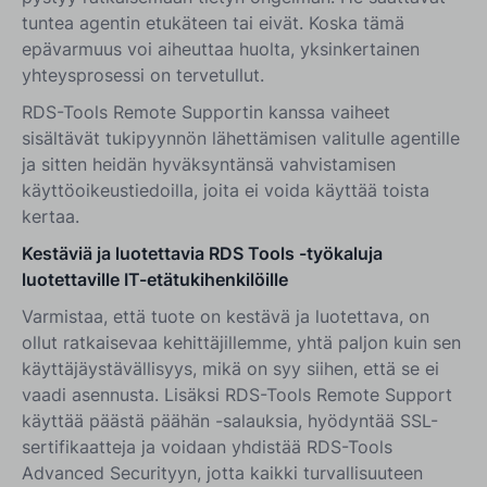
tuntea agentin etukäteen tai eivät. Koska tämä
epävarmuus voi aiheuttaa huolta, yksinkertainen
yhteysprosessi on tervetullut.
RDS-Tools Remote Supportin kanssa vaiheet
sisältävät tukipyynnön lähettämisen valitulle agentille
ja sitten heidän hyväksyntänsä vahvistamisen
käyttöoikeustiedoilla, joita ei voida käyttää toista
kertaa.
Kestäviä ja luotettavia RDS Tools -työkaluja
luotettaville IT-etätukihenkilöille
Varmistaa, että tuote on kestävä ja luotettava, on
ollut ratkaisevaa kehittäjillemme, yhtä paljon kuin sen
käyttäjäystävällisyys, mikä on syy siihen, että se ei
vaadi asennusta. Lisäksi RDS-Tools Remote Support
käyttää päästä päähän -salauksia, hyödyntää SSL-
sertifikaatteja ja voidaan yhdistää RDS-Tools
Advanced Securityyn, jotta kaikki turvallisuuteen