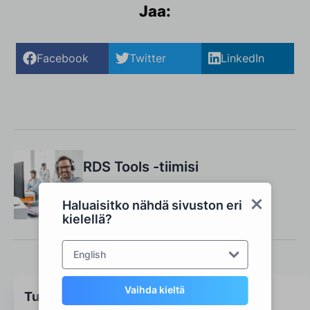
Jaa:
Facebook
Twitter
LinkedIn
RDS Tools -tiimisi
Ota meihin yhteyttä
Haluaisitko nähdä sivuston eri
kielellä?
English
Vaihda kieltä
Tutustu RDS-työkaluihin