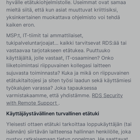
hyvälle etätukiohjelmistolle. Useimmat ovat samaa
mieltä siitä, että kun asiat muuttuvat kriittisiksi,
yksinkertainen muokattava ohjelmisto voi tehdä
kaiken eron.
MSP:t, IT-tiimit tai ammattilaiset,
tukipalveluntarjoajat… kaikki tarvitsevat RDS:ää tai
vastaavaa tarjotakseen etätukea. Puuttuuko
käyttäjältä, jolle vastaat, IT-osaaminen? Onko
liiketoimintasi riippuvainen kollegasi laitteen
sujuvasta toiminnasta? Kuka ja mikä on riippuvainen
etätukitaitojesi ja siten työsi laadun sekä käyttämiesi
työkalujen varassa? Joka tapauksessa
varmistakaamme, että yhdistämme.
RDS Security
with Remote Support
.
Käyttäjäystävällinen turvallinen etätuki
Yleisesti ottaen etätuki tarkoittaa loppukäyttäjän (tai
isännän) siirtävän laitteensa hallinnan henkilölle, joka
pystyy ratkaisemaan tietyn ongelman. He saattavat