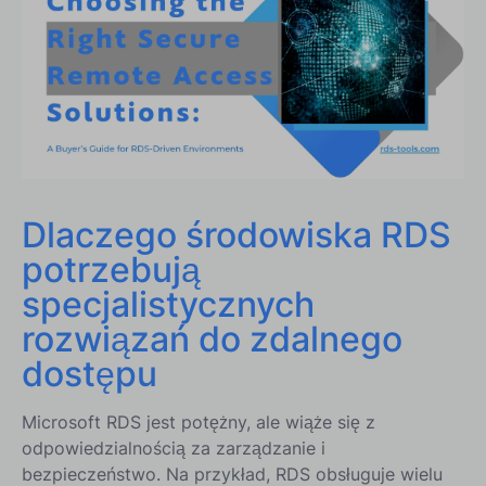
Jak ogólne narzędzia zdalne zawodzą
Jak RDS-Tools wspiera bezpieczny dostęp do RDS
5 Bezpiecznych Rozwiązań Zdalnego Dostępu dla
Środowisk RDS w 2025 roku
Dlaczego środowiska RDS
potrzebują
specjalistycznych
3. Netwrix Auditor dla serwera Windows
rozwiązań do zdalnego
dostępu
Microsoft RDS jest potężny, ale wiąże się z
odpowiedzialnością za zarządzanie i
4. Menedżer Pulpitu Zdalnego Devolutions
bezpieczeństwo. Na przykład, RDS obsługuje wielu