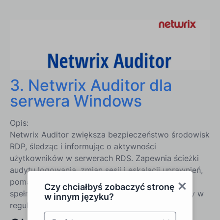
3. Netwrix Auditor dla
serwera Windows
Opis:
Netwrix Auditor zwiększa bezpieczeństwo środowisk
RDP, śledząc i informując o aktywności
użytkowników w serwerach RDS. Zapewnia ścieżki
audytu logowania, zmian sesji i eskalacji uprawnień,
pomagając zespołom IT wykrywać anomalie i
Czy chciałbyś zobaczyć stronę
spełniać wymagania zgodności. Szczególnie silny w
w innym języku?
regulowanych branżach.