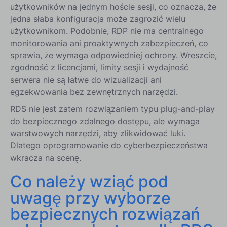
użytkowników na jednym hoście sesji, co oznacza, że
jedna słaba konfiguracja może zagrozić wielu
użytkownikom. Podobnie, RDP nie ma centralnego
monitorowania ani proaktywnych zabezpieczeń, co
sprawia, że wymaga odpowiedniej ochrony. Wreszcie,
zgodność z licencjami, limity sesji i wydajność
5. SolarWinds Server & Application Monitor (SAM)
serwera nie są łatwe do wizualizacji ani
Podsumowujące myśli: Porównanie narzędzi w celu
egzekwowania bez zewnętrznych narzędzi.
wzmocnienia RDS
RDS nie jest zatem rozwiązaniem typu plug-and-play
do bezpiecznego zdalnego dostępu, ale wymaga
warstwowych narzędzi, aby zlikwidować luki.
Dlatego oprogramowanie do cyberbezpieczeństwa
wkracza na scenę.
Co należy wziąć pod
uwagę przy wyborze
bezpiecznych rozwiązań