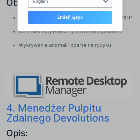
Obszary kluczowe:
English
Zmień język
Audytowanie i powiadamianie o logowaniu RDP
Dzienniki aktywności gotowe do zgodności
Wykrywanie anomalii oparte na ryzyku
4. Menedżer Pulpitu
Zdalnego Devolutions
Opis: