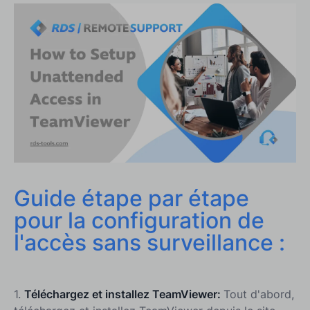
Accès sans surveillance avec RDS-Remote Support
: une alternative compétitive
Comment RDS-Remote Support se distingue
Liaison des ressources RDS-Remote Support et
d'accès non surveillé
Pour conclure sur la façon de configurer l'accès
non supervisé dans TeamViewer
Guide étape par étape
pour la configuration de
l'accès sans surveillance :
1.
Téléchargez et installez TeamViewer:
Tout d'abord,