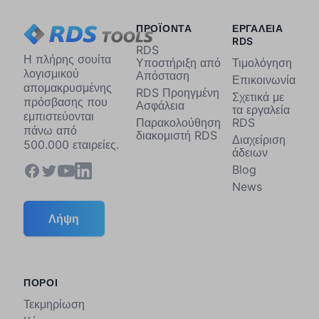
ΠΡΟΪΟΝΤΑ
ΕΡΓΑΛΕΙΑ
RDS
RDS
Η πλήρης σουίτα
Υποστήριξη από
Τιμολόγηση
λογισμικού
Απόσταση
Επικοινωνία
απομακρυσμένης
RDS Προηγμένη
Σχετικά με
πρόσβασης που
Ασφάλεια
τα εργαλεία
εμπιστεύονται
Παρακολούθηση
RDS
πάνω από
διακομιστή RDS
Διαχείριση
500.000 εταιρείες.
άδειων
Blog
News
Λήψη
ΠΟΡΟΙ
Τεκμηρίωση