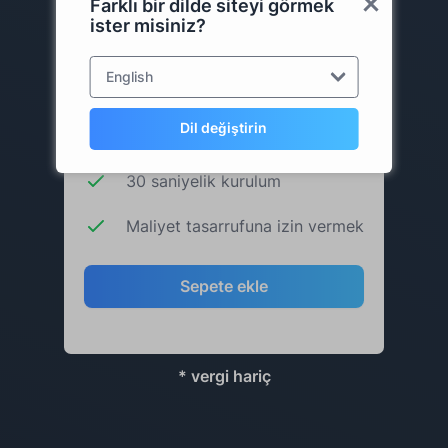
Güncellemeler ve Destek (1 yıl)
Farklı bir dilde siteyi görmek
ister misiniz?
Gerçek zamanlı raporlama
English
Gerçek zamanlı uyarılar
Dil değiştirin
Kullanıcı dostu arayüz
30 saniyelik kurulum
Maliyet tasarrufuna izin vermek
Sepete ekle
* vergi hariç