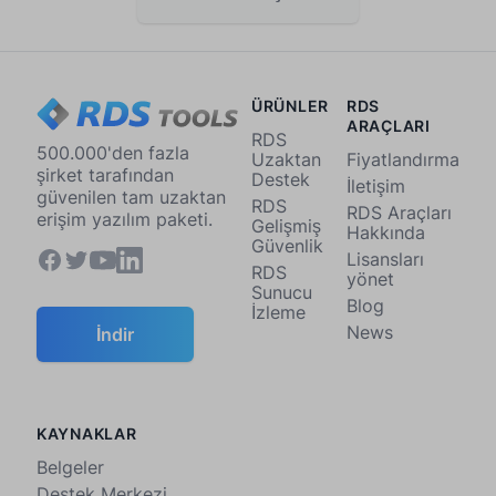
ÜRÜNLER
RDS
ARAÇLARI
RDS
500.000'den fazla
Uzaktan
Fiyatlandırma
şirket tarafından
Destek
İletişim
güvenilen tam uzaktan
RDS
RDS Araçları
erişim yazılım paketi.
Gelişmiş
Hakkında
Güvenlik
Lisansları
RDS
yönet
Sunucu
Blog
İzleme
News
İndir
KAYNAKLAR
Belgeler
Destek Merkezi