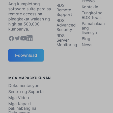
Presyo
Ang kumpletong
RDS
Kontakin
software suite para sa
Remote
Tungkol sa
remote access na
Support
RDS Tools
pinagkakatiwalaan ng
RDS
Pamahalaan
higit sa 500,000
Advanced
ang
kumpanya.
Security
lisensya
RDS
Blog
Server
Monitoring
News
I-download
MGA MAPAGKUKUNAN
Dokumentasyon
Sentro ng Suporta
Mga Video
Mga Kapaki-
pakinabang na
Dokumento