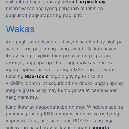
nailipat na kapaligiran ay
default na pinatibay
,
binabawasan ang iyong panganib at labis na
pagsunod pagkatapos ng paglipat.
Wakas
Ang paglipat ng isang aplikasyon sa cloud ay higit pa
sa simpleng pag-on ng isang switch. Sa katunayan,
ito ay isang disiplinadong proseso ng pagsusuri,
disenyo, pagpapatupad at pagpapalakas. Para sa
mga propesyonal sa IT at mga MSP, ang software
tulad ng
RDS-Tools
nagbibigay ng kritikal na
visibility, kontrol at seguridad na kinakailangan upang
mag-migrate nang may kumpiyansa at pamahalaan
nang mahusay.
Kung ikaw ay nagpapatakbo ng mga Windows app sa
pamamagitan ng RDS o nagmo-modernize ng iyong
imprastruktura, nag-aalok ang RDS-Tools ng mga
solusyong nakabatay sa layunin upang
suporta,