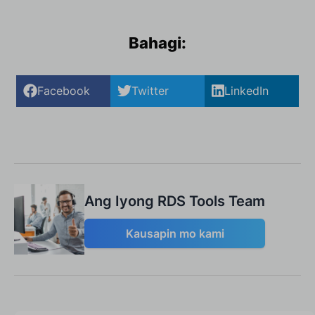
Bahagi:
Facebook
Twitter
LinkedIn
Ang Iyong RDS Tools Team
Kausapin mo kami