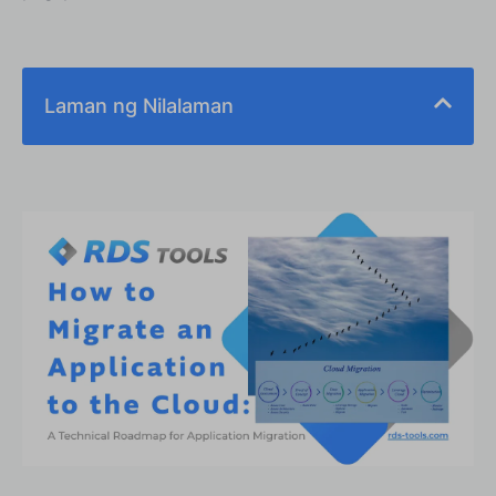
Laman ng Nilalaman
Paano Mo Maaaring Suriin ang Infrastruktura at
mga Pagdepende ng Aplikasyon sa On-Premises?
Paano Mo Maaaring Piliin ang Tamang Arkitektura
ng Cloud para sa mga Enterprise Application?
Mga Daan ng Migrasyon: VM Replication,
Containerization o SaaS Palitan?
Paano Mo Maaaring Pamahalaan ang
Konfigurasyon ng Network, mga Firewall at Remote
Access sa Cloud?
Pagsubok, Mga Plano ng Pagbabalik at
Pagsubaybay Pagkatapos ng Migrasyon