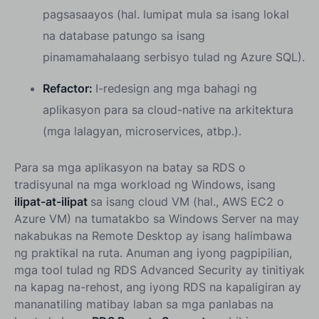
pagsasaayos (hal. lumipat mula sa isang lokal
na database patungo sa isang
pinamamahalaang serbisyo tulad ng Azure SQL).
Refactor:
I-redesign ang mga bahagi ng
aplikasyon para sa cloud-native na arkitektura
(mga lalagyan, microservices, atbp.).
Para sa mga aplikasyon na batay sa RDS o
tradisyunal na mga workload ng Windows, isang
ilipat-at-ilipat
sa isang cloud VM (hal., AWS EC2 o
Azure VM) na tumatakbo sa Windows Server na may
nakabukas na Remote Desktop ay isang halimbawa
ng praktikal na ruta. Anuman ang iyong pagpipilian,
mga tool tulad ng
RDS Advanced Security ay tinitiyak
na kapag na-rehost, ang iyong RDS na kapaligiran ay
mananatiling matibay laban sa mga panlabas na