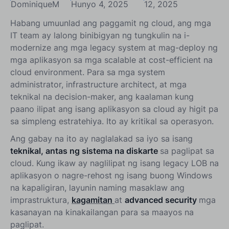
DominiqueM
Hunyo 4, 2025
12, 2025
Habang umuunlad ang paggamit ng cloud, ang mga
IT team ay lalong binibigyan ng tungkulin na i-
modernize ang mga legacy system at mag-deploy ng
mga aplikasyon sa mga scalable at cost-efficient na
cloud environment. Para sa mga system
administrator, infrastructure architect, at mga
teknikal na decision-maker, ang kaalaman kung
paano ilipat ang isang aplikasyon sa cloud ay higit pa
sa simpleng estratehiya. Ito ay kritikal sa operasyon.
Ang gabay na ito ay naglalakad sa iyo sa isang
teknikal, antas ng sistema na diskarte
sa paglipat sa
cloud. Kung ikaw ay naglilipat ng isang legacy LOB na
aplikasyon o nagre-rehost ng isang buong Windows
na kapaligiran, layunin naming masaklaw ang
imprastruktura,
kagamitan
at
advanced security
mga
kasanayan na kinakailangan para sa maayos na
paglipat.