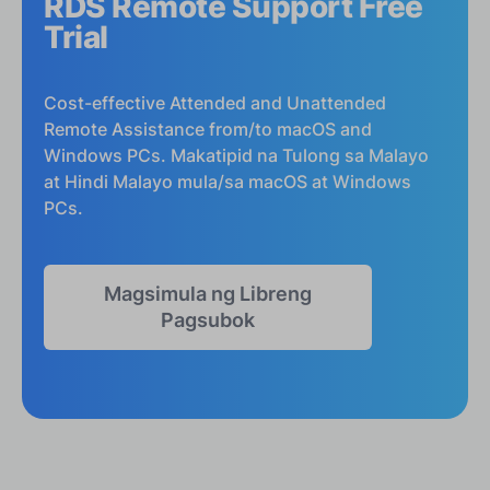
RDS Remote Support Free
Trial
Cost-effective Attended and Unattended
Remote Assistance from/to macOS and
Windows PCs. Makatipid na Tulong sa Malayo
at Hindi Malayo mula/sa macOS at Windows
PCs.
Magsimula ng Libreng
Pagsubok