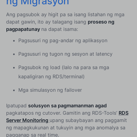
ng Migrasyon
Ang pagsubok ay higit pa sa isang listahan ng mga
dapat gawin, ito ay talagang isang
proseso ng
pagpapatunay
na dapat isama:
Pagsusuri ng pag-andar ng aplikasyon
Pagsusuri ng tugon ng sesyon at latency
Pagsubok ng load (lalo na para sa mga
kapaligiran ng RDS/terminal)
Mga simulasyon ng failover
Ipatupad
solusyon sa pagmamanman agad
pagkatapos ng cutover. Gamitin ang RDS-Tools’
RDS
Server Monitoring
upang subaybayan ang paggamit
ng mapagkukunan at tukuyin ang mga anomalya sa
pagganap sa real time.