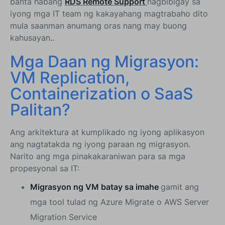
banta habang
RDS Remote Support
nagbibigay sa
iyong mga IT team ng kakayahang magtrabaho dito
mula saanman anumang oras nang may buong
kahusayan..
Mga Daan ng Migrasyon:
VM Replication,
Containerization o SaaS
Palitan?
Ang arkitektura at kumplikado ng iyong aplikasyon
ang nagtatakda ng iyong paraan ng migrasyon.
Narito ang mga pinakakaraniwan para sa mga
propesyonal sa IT:
Migrasyon ng VM batay sa imahe
gamit ang
mga tool tulad ng Azure Migrate o AWS Server
Migration Service