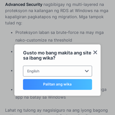
Advanced Security
nagbibigay ng multi-layered na
proteksyon na kailangan ng RDS at Windows na mga
kapaligiran pagkatapos ng migration. Mga tampok
tulad ng:
Proteksyon laban sa brute-force na may mga
nako-customize na threshold
Pag-filter ng IP at mga restriksyon batay sa
Gusto mo bang makita ang site
sa ibang wika?
bansa
Mga paghihigpit sa oras ng pag-login ng
English
gumagamit
Palitan ang wika
Proteksyon laban sa Ransomware para sa mga
app na batay sa Windows
Lahat ng tulong ay nagsisiguro na ang iyong bagong