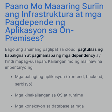
Paano Mo Maaaring Suriin
Ano ang Papel ng Advanced Security sa
Pagprotekta sa mga Migradong Kapaligiran?
ang Infrastruktura at mga
Pagdepende ng
Wakas
Aplikasyon sa On-
Premises?
Bago ang anumang paglipat sa cloud,
pagtuklas ng
kapaligiran at pagmamapa ng mga dependency
ay
hindi mapag-uusapan. Kailangan mo ng malinaw na
imbentaryo ng:
Mga bahagi ng aplikasyon (frontend, backend,
serbisyo)
Mga kinakailangan sa OS at runtime
Mga koneksyon sa database at mga