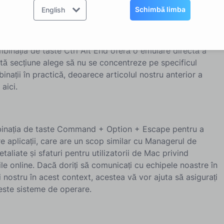
Schimbă limba
English
binația de taste Ctrl Alt End oferă o emulare directă a
stă secțiune alege să nu se concentreze pe specificul
inații în practică, deoarece articolul nostru anterior a
 aici.
mbinația de taste Command + Option + Escape pentru a
e aplicații, care are un scop similar cu Managerul de
etaliate și sfaturi pentru utilizatorii de Mac privind
e online. Dacă doriți să comunicați cu echipele noastre în
i nostru în acest context, acestea vă vor ajuta să asigurați
este sisteme de operare.