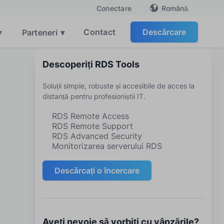
Română
Conectare
Contact
Descărcare
▾
Parteneri
▾
Descoperiți RDS Tools
Soluții simple, robuste și accesibile de acces la
distanță pentru profesioniștii IT.
RDS Remote Access
RDS Remote Support
RDS Advanced Security
Monitorizarea serverului RDS
Descărcați o încercare
Aveți nevoie să vorbiți cu vânzările?