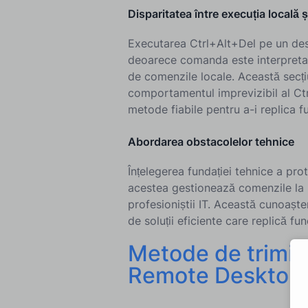
Disparitatea între execuția locală ș
Executarea Ctrl+Alt+Del pe un desk
deoarece comanda este interpretată
de comenzile locale. Această secți
comportamentul imprevizibil al Ctrl 
metode fiabile pentru a-i replica fu
Abordarea obstacolelor tehnice
Înțelegerea fundației tehnice a pro
acestea gestionează comenzile la n
profesioniștii IT. Această cunoaș
de soluții eficiente care replică fu
Metode de trimite
Remote Desktop