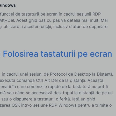
 Windows
uncției de tastatură pe ecran în cadrul sesiunii RDP
lt+Del. Acest ghid pas cu pas va detalia mai mult. Mai
utilizare a acestei funcții, inclusiv sfaturi de depanare
l: Folosirea tastaturii pe ecran
 în cadrul unei sesiuni de Protocol de Desktop la Distanță
executa comanda Ctrl Alt Del de la distanță. Această
cenarii în care comenzile rapide de la tastatură nu pot fi
tanță sau când se accesează desktopul la distanță de pe un
sau o dispunere a tastaturii diferită. Iată un ghid
izarea OSK într-o sesiune RDP Windows pentru a trimite o