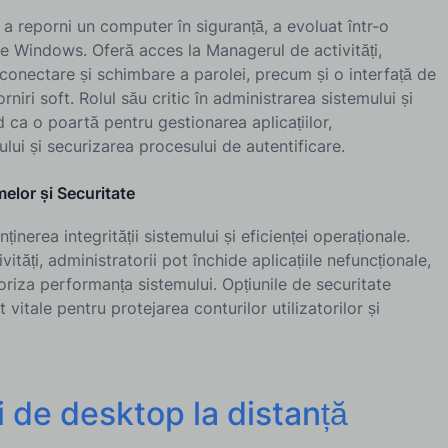
u a reporni un computer în siguranță, a evoluat într-o
e Windows. Oferă acces la Managerul de activități,
econectare și schimbare a parolei, precum și o interfață de
rniri soft. Rolul său critic în administrarea sistemului și
d ca o poartă pentru gestionarea aplicațiilor,
ui și securizarea procesului de autentificare.
elor și Securitate
nerea integrității sistemului și eficienței operaționale.
tăți, administratorii pot închide aplicațiile nefuncționale,
oriza performanța sistemului. Opțiunile de securitate
t vitale pentru protejarea conturilor utilizatorilor și
i de desktop la distanță