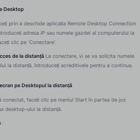
te Desktop
peți prin a deschide aplicația Remote Desktop Connection
troduceți adresa IP sau numele gazdei al computerului la
aceți clic pe 'Conectare'.
cces de la distanță
La conectare, vi se va solicita numele
lui la distanță. Introduceți acreditivele pentru a continua.
 ecran pe Desktopul la distanță
 conectat, faceți clic pe meniul Start în partea de jos
i desktop-ului la distanță.
n
: