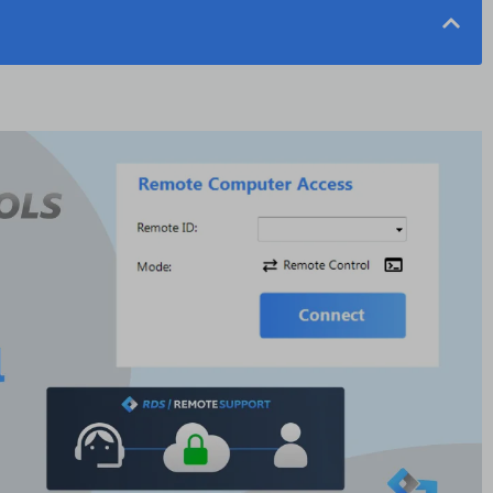
Del
distanță
 în sesiuni Remote Desktop
taturii pe ecran Windows
iderații
entru Ctrl Alt Del și altele
esktopul la distanță