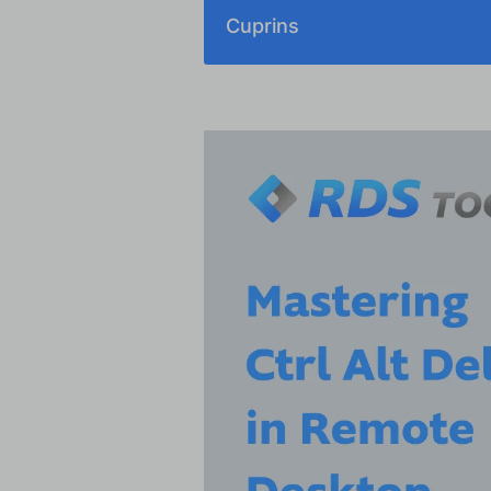
Cuprins
Înțelegerea semnificației Ctrl Alt 
Provocări în medii de desktop la 
Metode de trimitere Ctrl+Alt+Del
În detaliu tutorial: Folosirea tas
Soluții de Asistență Remotă
Cele mai bune practici și alte cons
Recomandare software RDS-Tools p
Concluzie despre Ctrl Alt Del în d