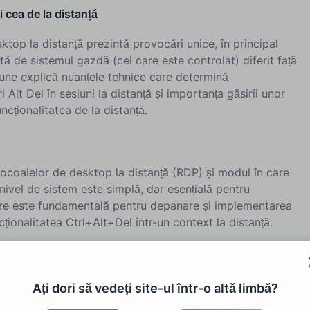
i cea de la distanță
top la distanță prezintă provocări unice, în principal
 de sistemul gazdă (cel care este controlat) diferit față
une explică nuanțele tehnice care determină
Alt Del în sesiuni la distanță și importanța găsirii unor
ncționalitatea de la distanță.
tocoalelor de desktop la distanță (RDP) și modul în care
ivel de sistem este simplă, dar esențială pentru
tere este fundamentală pentru depanare și implementarea
ncționalitatea Ctrl+Alt+Del într-un context la distanță.
re Ctrl+Alt+Del în sesiuni
Ați dori să vedeți site-ul într-o altă limbă?