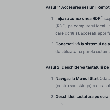
Pasul 1: Accesarea sesiunii Remo
Inițiază conexiunea RDP
Înce
(RDC) pe computerul local. In
care doriți să accesați, apoi f
Conectați-vă la sistemul de a
de utilizator și parola sistemu
Pasul 2: Deschiderea tastaturii pe
Navigați la Meniul Start
Odată
(centru sau stânga) a ecranulu
Deschideți tastatura pe ecra