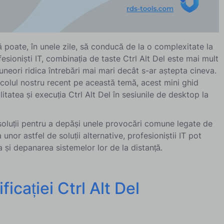
 poate, în unele zile, să conducă de la o complexitate la
ofesioniști IT, combinația de taste Ctrl Alt Del este mai mult
neori ridica întrebări mai mari decât s-ar aștepta cineva.
colul nostru recent pe această temă, acest mini ghid
itatea și execuția Ctrl Alt Del în sesiunile de desktop la
 soluții pentru a depăși unele provocări comune legate de
unor astfel de soluții alternative, profesioniștii IT pot
 și depanarea sistemelor lor de la distanță.
icației Ctrl Alt Del