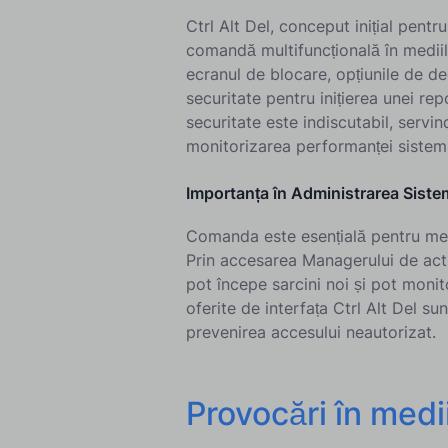
Ctrl Alt Del, conceput inițial pentr
comandă multifuncțională în mediil
ecranul de blocare, opțiunile de d
securitate pentru inițierea unei repo
securitate este indiscutabil, servin
monitorizarea performanței sistemul
Importanța în Administrarea Sistem
Comanda este esențială pentru menți
Prin accesarea Managerului de activi
pot începe sarcini noi și pot monit
oferite de interfața Ctrl Alt Del sun
prevenirea accesului neautorizat.
Provocări în medi