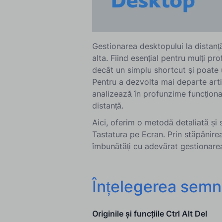
Gestionarea desktopului la distanță
alta. Fiind esențial pentru mulți pr
decât un simplu shortcut și poate u
Pentru a dezvolta mai departe arti
analizează în profunzime funcțional
distanță.
Aici, oferim o metodă detaliată și
Tastatura pe Ecran. Prin stăpânirea 
îmbunătăți cu adevărat gestionarea
Înțelegerea semnif
Originile și funcțiile Ctrl Alt Del