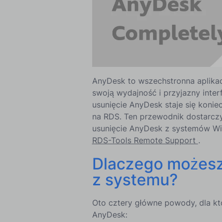
AnyDesk to wszechstronna aplikac
swoją wydajność i przyjazny interf
usunięcie AnyDesk staje się kon
na RDS. Ten przewodnik dostarcz
usunięcie AnyDesk z systemów Win
RDS-Tools Remote Support
.
Dlaczego możesz
z systemu?
Oto cztery główne powody, dla k
AnyDesk: