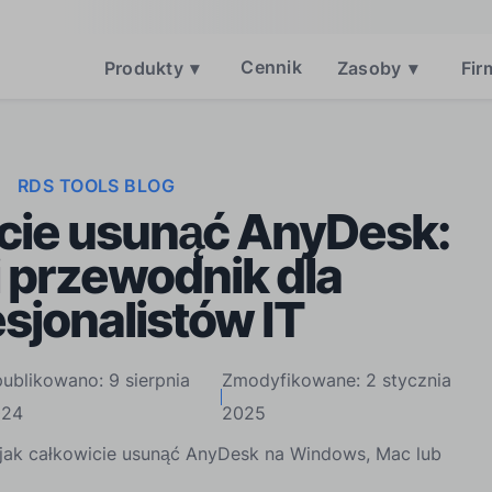
Cennik
Produkty
▾
Zasoby
▾
Fir
RDS TOOLS BLOG
icie usunąć AnyDesk:
 przewodnik dla
sjonalistów IT
ublikowano: 9 sierpnia
Zmodyfikowane: 2 stycznia
024
2025
, jak całkowicie usunąć AnyDesk na Windows, Mac lub