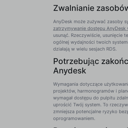
Zwalnianie zasob
AnyDesk może zużywać zasoby sys
zatrzymywanie dostępu AnyDesk 
usunąć. Rzeczywiście, usunięcie t
ogólnej wydajności twoich system
działają w wielu sesjach RDS.
Potrzebując zakońc
Anydesk
Wymagania dotyczące użytkowania 
projektów, harmonogramów i planow
wymagał dostępu do pulpitu zdal
uprościć Twój system. To rzeczyw
zmniejsza potencjalne ryzyko be
oprogramowaniem.