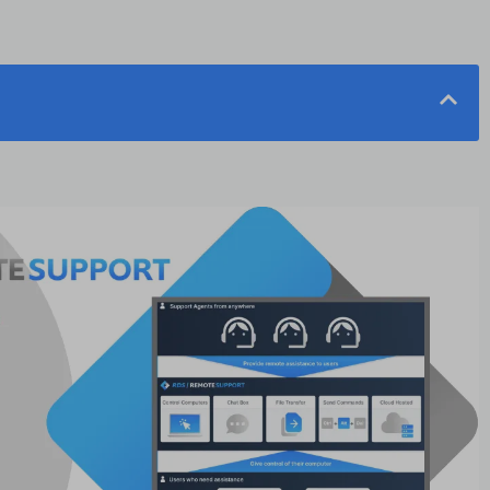
unąć AnyDesk z systemu?
 z systemu: Windows
z systemu: Mac OS
z systemu: Linux
yDesk całkowicie