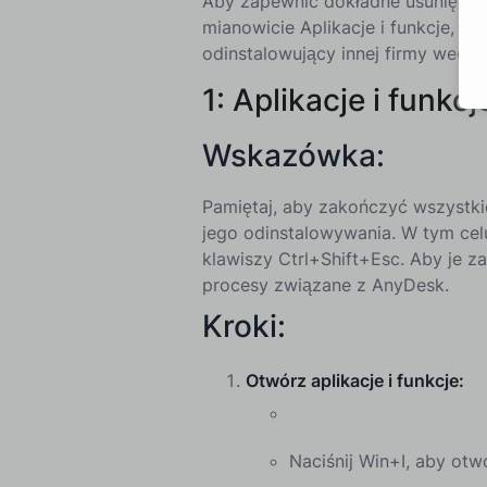
Aby zapewnić dokładne usunięcie 
mianowicie Aplikacje i funkcje, un
odinstalowujący innej firmy wedł
1: Aplikacje i funkcj
Wskazówka:
Pamiętaj, aby zakończyć wszystk
jego odinstalowywania. W tym c
klawiszy Ctrl+Shift+Esc. Aby je z
procesy związane z AnyDesk.
Kroki:
Otwórz aplikacje i funkcje:
Naciśnij Win+I, aby otw