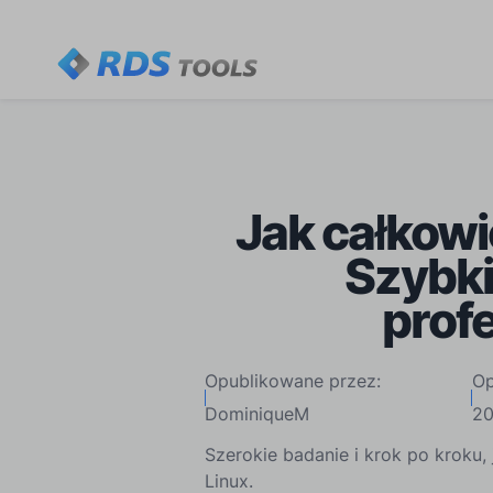
Jak całkow
Szybki
profe
Opublikowane przez:
Op
DominiqueM
2
Szerokie badanie i krok po kroku
Linux.