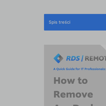
Spis treści
Dlaczego możesz całkowicie us
Jak całkowicie usunąć AnyDesk
Jak całkowicie usunąć AnyDesk 
Jak całkowicie usunąć AnyDesk 
Wnioski dotyczące usunięcia An