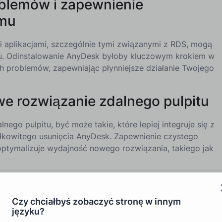
blemów i zapewnienie
emu
i aplikacjami, szczególnie tymi związanymi z RDS, mogą
u. Odinstalowanie AnyDesk byłoby kluczowym krokiem w
ich problemów, zapewniając płynniejsze działanie Twojego
we rozwiązanie zdalnego pulpitu
nego pulpitu, być może takie, które lepiej integruje się z
kowitego usunięcia AnyDesk. Zapewnienie czystego
 optymalizuje wydajność nowego rozwiązania, takiego jak
sunąć AnyDesk z systemu:
Czy chciałbyś zobaczyć stronę w innym
języku?