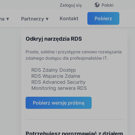
Polski
Zaloguj się
Kontakt
Pobierz
ma
▾
Partnerzy
▾
Odkryj narzędzia RDS
Proste, solidne i przystępne cenowo rozwiązania
zdalnego dostępu dla profesjonalistów IT.
RDS Zdalny Dostęp
RDS Wsparcie Zdalne
RDS Advanced Security
Monitoring serwera RDS
Pobierz wersję próbną
Potrzebujesz porozmawiać z działem