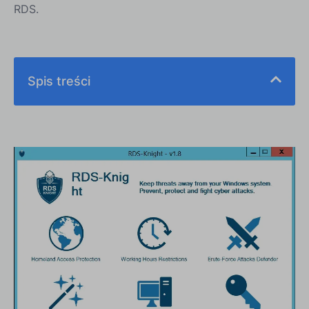
RDS.
Spis treści
RDS-Tools poprawia skalowalność RDS-Knight