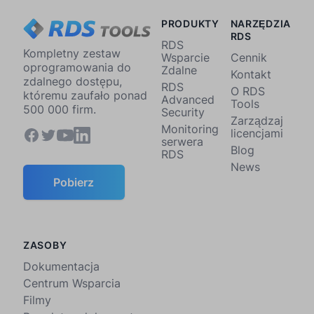
PRODUKTY
NARZĘDZIA
RDS
RDS
Kompletny zestaw
Wsparcie
Cennik
oprogramowania do
Zdalne
Kontakt
zdalnego dostępu,
RDS
O RDS
któremu zaufało ponad
Advanced
Tools
500 000 firm.
Security
Zarządzaj
Monitoring
licencjami
serwera
Blog
RDS
News
Pobierz
ZASOBY
Dokumentacja
Centrum Wsparcia
Filmy