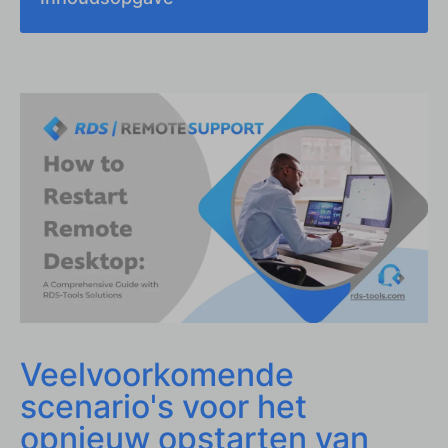
Veelvoorkomende scenario's voor het opnieuw
opstarten van Remote Desktop
Methoden voor het herstarten van Remote Desktop
of externe machines
Integreren met RDS-Tools-oplossingen voor
geoptimaliseerde herstarts van Remote Desktop
Beveiliging en Monitoring Essentials Bij het
Herstarten van Remote Desktop
Geavanceerde probleemoplossingstips
Conclusie en Belangrijke Inzichten over Hoe
Remote Desktop te Herstarten
Veelvoorkomende
scenario's voor het
opnieuw opstarten van