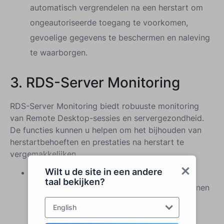
automatisch vergrendelen na een herstart om
ongeautoriseerde toegang te voorkomen,
gevoelige gegevens te beschermen en naleving
te waarborgen.
3. RDS-Server Monitoring
RDS-Server Monitoring biedt robuuste monitoring
van Remote Desktop-sessies en servergezondheid.
De functies kunnen u helpen om het bijhouden van
herstartbehoeften en prestaties na herstart te
vergemakkelijken.
Wilt u de site in een andere
Tracking Herstartgebeurtenissen:
Volg elk
taal bekijken?
herstartevenement, zodat beheerders patronen
kunnen analyseren en de planning kunnen
English
optimaliseren.