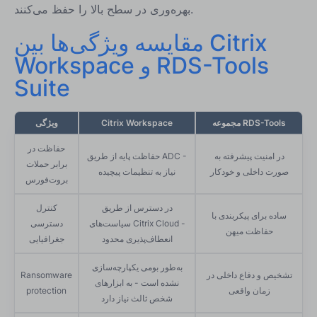
بهره‌وری در سطح بالا را حفظ می‌کنند.
مقایسه ویژگی‌ها بین Citrix
Workspace و RDS-Tools
Suite
مجموعه RDS-Tools
Citrix Workspace
ویژگی
حفاظت در
در امنیت پیشرفته به
حفاظت پایه از طریق ADC -
برابر حملات
صورت داخلی و خودکار
نیاز به تنظیمات پیچیده
بروت‌فورس
در دسترس از طریق
کنترل
ساده برای پیکربندی با
سیاست‌های Citrix Cloud -
دسترسی
حفاظت میهن
انعطاف‌پذیری محدود
جغرافیایی
به‌طور بومی یکپارچه‌سازی
تشخیص و دفاع داخلی در
Ransomware
نشده است - به ابزارهای
زمان واقعی
protection
شخص ثالث نیاز دارد