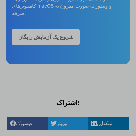
کامپیوترهای macOS و ویندوز به صورت مقرون به
صرفه.
شروع یک آزمایش رایگان
اشتراک:
لینکداین
توییتر
فیسبوک