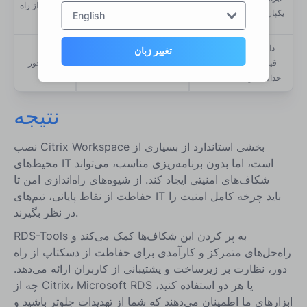
پشتیبانی از راه
RDS یکپارچه و سبک وزن
خارجی وابسته است
English
دور
دائمی یا اشتراکی، با
تغییر زبان
اشتراک با افزودنی‌های
قیمت‌گذاری شفاف و
مدل مجوز
اختیاری و TCO بالا
حداقل هزینه‌های اضافی
نتیجه
نصب Citrix Workspace بخشی استاندارد از بسیاری از
محیط‌های IT است، اما بدون برنامه‌ریزی مناسب، می‌تواند
شکاف‌های امنیتی ایجاد کند. از شیوه‌های راه‌اندازی امن تا
حفاظت از نقاط پایانی، تیم‌های IT باید چرخه کامل امنیت را
در نظر بگیرند.
به پر کردن این شکاف‌ها کمک می‌کند و
RDS-Tools
راه‌حل‌های متمرکز و کارآمدی برای حفاظت از دسکتاپ از راه
دور، نظارت بر زیرساخت و پشتیبانی از کاربران ارائه می‌دهد.
چه از Citrix، Microsoft RDS یا هر دو استفاده کنید،
ابزارهای ما اطمینان می‌دهند که شما از تهدیدات جلوتر باشید و