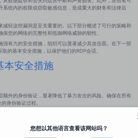
果，从数据盗窃和丢失到运营中断和声誉损害。此外，攻击者可
升系统内的权限或窃取敏感信息，造成重大的财务和法律后
施来减轻这些漏洞是至关重要的。以下部分概述了可行的策略和
，确保您的网络的完整性和抵御网络威胁的韧性。
实施强有力的安全措施，组织可以显著减少其攻击面。在下一部
采取的基本安全措施，以保护他们的RDP会话。
基本安全措施
加了一层额外的身份验证，显著降低了暴力攻击的风险。确保在所有
安全的身份验证过程。
您想以其他语言查看该网站吗？
抵御未经授权访问的第一道防线。实施复杂的密码策略，并考虑
与2FA，为您的RDP访问增加额外的安全层。