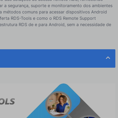
ar a segurança, suporte e monitoramento dos ambientes
ra métodos comuns para acessar dispositivos Android
ferta RDS-Tools e como o RDS Remote Support
estrutura RDS de e para Android, sem a necessidade de
Populares para Dispositivos Android a partir do PC
RDS Compartilhamento de Tela Remota com RDS-Tools
Soluções de Acesso Remoto para Telefone Android a
o Remoto Seguro e Compartilhamento de Tela