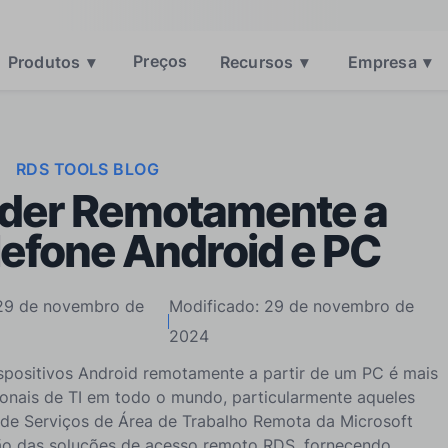
Preços
Produtos
▾
Recursos
▾
Empresa
▾
RDS TOOLS BLOG
der Remotamente a
lefone Android e PC
 29 de novembro de
Modificado: 29 de novembro de
2024
spositivos Android remotamente a partir de um PC é mais
ionais de TI em todo o mundo, particularmente aqueles
 de Serviços de Área de Trabalho Remota da Microsoft
o das soluções de acesso remoto RDS, fornecendo