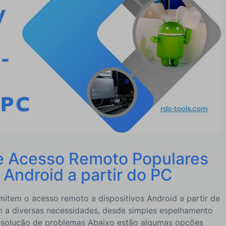
motamente as telas de telefones Android a partir do PC
de Acesso Remoto Populares
 Android a partir do PC
rmitem o acesso remoto a dispositivos Android a partir de
 a diversas necessidades, desde simples espelhamento
esolução de problemas
Abaixo estão algumas opções