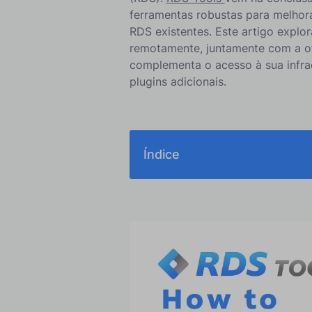
ferramentas robustas para melhor
RDS existentes. Este artigo explo
remotamente, juntamente com a o
complementa o acesso à sua infra
plugins adicionais.
Índice
1. Ferramentas de Acesso Remoto 
2. Melhorando Infraestruturas 
3. Integração do RDS-Tools com 
partir do PC
4. Melhores Práticas para Acess