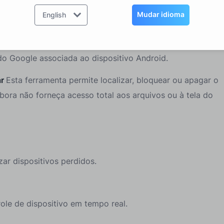
itivo
No seu dispositivo Android, vá para
Configurações
Mudar idioma
English
 Dispositivo
e certifique-se de que está ativado.
a ao Encontrar o Meu Dispositivo do Google e inicie
 Google associada ao dispositivo Android.
ar
Esta ferramenta permite localizar, bloquear ou apagar o
ora não forneça acesso total aos arquivos ou à tela do
zar dispositivos perdidos.
ole de dispositivo em tempo real.