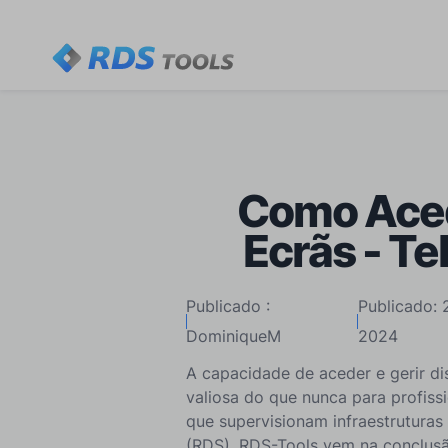
Como Ace
Ecrãs - Te
Publicado :
Publicado:
DominiqueM
2024
A capacidade de aceder e gerir di
valiosa do que nunca para profiss
que supervisionam infraestruturas
(RDS).
RDS-Tools
vem na conclusã