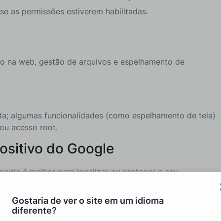
 se as permissões estiverem habilitadas.
do na web, gestão de arquivos e espelhamento de
ita; algumas funcionalidades (como espelhamento de tela)
ou acesso root.
ositivo do Google
ogle é melhor para localizar ou proteger o seu
o totalmente.
Gostaria de ver o site em um idioma
diferente?