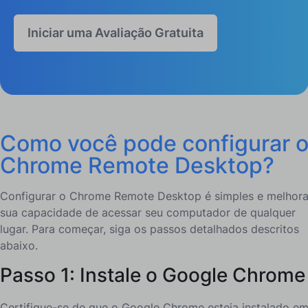
Iniciar uma Avaliação Gratuita
Como você pode configurar 
Chrome Remote Desktop?
Configurar o Chrome Remote Desktop é simples e melhor
sua capacidade de acessar seu computador de qualquer
lugar. Para começar, siga os passos detalhados descritos
abaixo.
Passo 1: Instale o Google Chrome
Certifique-se de que o Google Chrome esteja instalado e