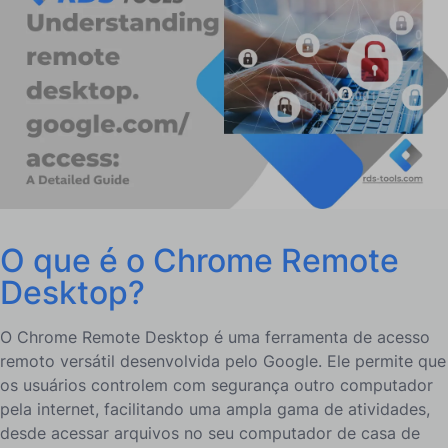
Chrome Remote Desktop: De Extensão a Ferramenta
Essencial
Quais são os principais recursos do Chrome Remote
Desktop?
Como
Você pode
Explore remote
desktop.google.com/access?
Quais são as vantagens e desvantagens do software de
desktop remoto gratuito ou pago – Google, Chrome ou
outro?
O que é o Chrome Remote
Como você pode configurar o Chrome Remote Desktop?
Desktop?
Por que usar ferramentas RDS em vez do Chrome
Remote Desktop?
O Chrome Remote Desktop é uma ferramenta de acesso
remoto versátil desenvolvida pelo Google. Ele permite que
Como você pode integrar RDS-Tools com o Chrome
os usuários controlem com segurança outro computador
Remote Desktop?
pela internet, facilitando uma ampla gama de atividades,
Conclusão
desde acessar arquivos no seu computador de casa de