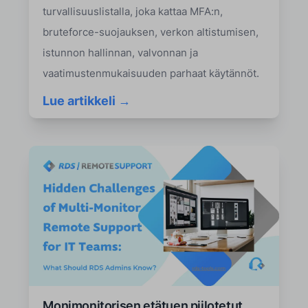
turvallisuuslistalla, joka kattaa MFA:n,
bruteforce-suojauksen, verkon altistumisen,
istunnon hallinnan, valvonnan ja
vaatimustenmukaisuuden parhaat käytännöt.
Lue artikkeli →
Monimonitorisen etätuen piilotetut