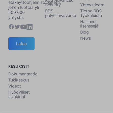
RDS Advanced
etäkäyttöohjelmistopaketti,
Security
Yhteystiedot
johon luottaa yli
RDS-
Tietoa RDS
500 000
palvelinvalvonta
Työkaluista
yritystä.
Hallinnoi
lisenssejä
Blog
News
Lataa
RESURSSIT
Dokumentaatio
Tukikeskus
Videot
Hyödylliset
asiakirjat