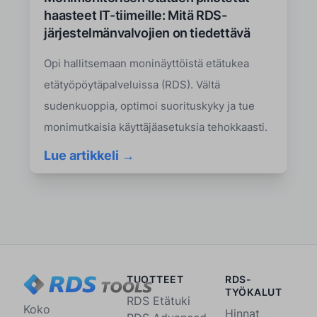
haasteet IT-tiimeille: Mitä RDS-
järjestelmänvalvojien on tiedettävä
Opi hallitsemaan moninäyttöistä etätukea
etätyöpöytäpalveluissa (RDS). Vältä
sudenkuoppia, optimoi suorituskyky ja tue
monimutkaisia käyttäjäasetuksia tehokkaasti.
Lue artikkeli →
TUOTTEET
RDS-
TYÖKALUT
RDS Etätuki
Koko
Hinnat