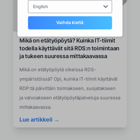
English
Vaihda kieltä
Mikä on etätyöpöytä? Kuinka IT-tiimit
todella käyttävät sitä RDS:n toimintaan
ja tukeen suuressa mittakaavassa
Mikä on etätyöpöytä oikeissa RDS-
ympäristöissä? Opi, kuinka IT-tiimit käyttävät
RDP:tä päivittäin toimiakseen, suojatakseen
ja valvoakseen etätyöpöytäpalveluja suuressa
mittakaavassa.
Lue artikkeli →