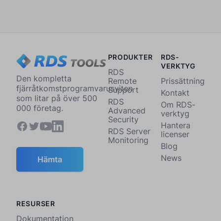
PRODUKTER
RDS-
VERKTYG
RDS
Den kompletta
Remote
Prissättning
fjärråtkomstprogramvarusviten
Support
Kontakt
som litar på över 500
RDS
Om RDS-
000 företag.
Advanced
verktyg
Security
Hantera
RDS Server
licenser
Monitoring
Blog
News
Hämta
RESURSER
Dokumentation