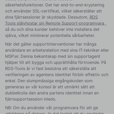
säkerhetsfunktioner. Det har end-to-end-kryptering
och använder SSL-certifikat, vilket säkerställer att
dina fjärrsessioner är skyddade. Dessutom,
RDS
Tools självhostar sin Remote Support-programvara
,
så du och dina kunder behöver inte installera det
själva, vilket minimerar potentiella sårbarheter.
När det gäller supportinterventioner har många
användare en arbetsrelation med sina IT-tekniker eller
MSP:er. Denna bekantskap med sin supportagent
hjälper till att bygga och upprätthålla förtroende. På
RDS-Tools är vi fast beslutna att säkerställa att
verifieringen av agentens identitet förblir effektiv och
enkel. Den slumpmässiga engångskoden som
genereras av vår konsol är ett utmärkt sätt att
dubbelkolla den andra partens identitet innan en
fjärrsupportsession inleds.
NB: Om du använder vår programvara för att ge
utbildning på distans, är det troligt att du använder